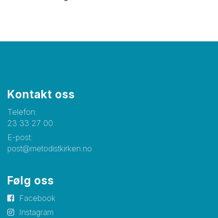
Kontakt oss
Telefon:
23 33 27 00
E-post:
post@metodistkirken.no
Følg oss
Facebook
Instagram