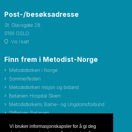
Post-/besøksadresse
St. Olavsgate 28
0166 OSLO
Vis i kart
Finn frem i Metodist-Norge
Metodistkirken i Norge
Sommerfesten
Metodistkirken misjon og bistand
Betanien Hospital Skien
Metodistkirkens Barne- og Ungdomsforbund
Stiftelsen Betanien
Stiftelsen Metodisthjemmet Bergen
Vi bruker informasjonskapsler for å gi deg