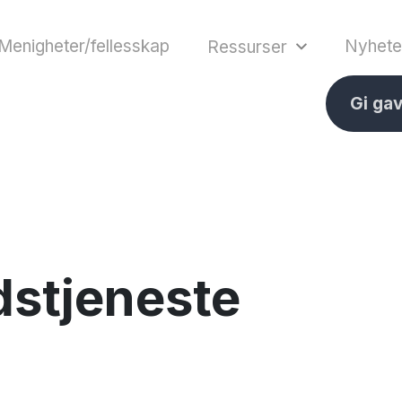
Menigheter/fellesskap
Nyhete
Ressurser
Gi ga
stjeneste