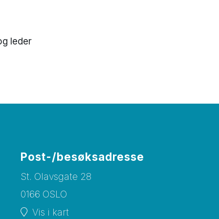
og leder
Post-/besøksadresse
St. Olavsgate 28
0166 OSLO
Vis i kart