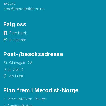
E-post:
post@metodistkirken.no
Følg oss
Facebook
Instagram
Post-/besøksadresse
St. Olavsgate 28
0166 OSLO
Vis i kart
Finn frem i Metodist-Norge
Metodistkirken i Norge
Sommerfesten