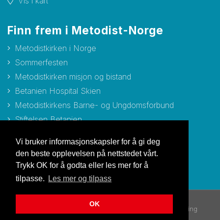
Vis i kart
Finn frem i Metodist-Norge
Metodistkirken i Norge
Sommerfesten
Metodistkirken misjon og bistand
Betanien Hospital Skien
Metodistkirkens Barne- og Ungdomsforbund
Stiftelsen Betanien
Stiftelsen Metodisthjemmet Bergen
Vi bruker informasjonskapsler for å gi deg
den beste opplevelsen på nettstedet vårt.
Trykk OK for å godta eller les mer for å
tilpasse.
Les mer og tilpass
OK
© Copyright 2026 Metodistkirken i Norge |
Personvernerklæring
Utviklet av Netlab
|
Publiseres i eRedaktør