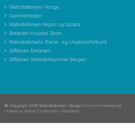
Metodistkirken i Norge
Sommerfesten
Metodistkirken misjon og bistand
Betanien Hospital Skien
Metodistkirkens Barne- og Ungdomsforbund
Stiftelsen Betanien
Stiftelsen Metodisthjemmet Bergen
© Copyright 2026 Metodistkirken i Norge |
Personvernerklæring
Utviklet av Netlab
|
Publiseres i eRedaktør