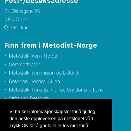
Post-/besøksadresse
St. Olavsgate 28
0166 OSLO
Vis i kart
Finn frem i Metodist-Norge
Metodistkirken i Norge
Sommerfesten
Metodistkirken misjon og bistand
Betanien Hospital Skien
Metodistkirkens Barne- og Ungdomsforbund
Stiftelsen Betanien
Stiftelsen Metodisthjemmet Bergen
Vi bruker informasjonskapsler for å gi deg
den beste opplevelsen på nettstedet vårt.
Trykk OK for å godta eller les mer for å