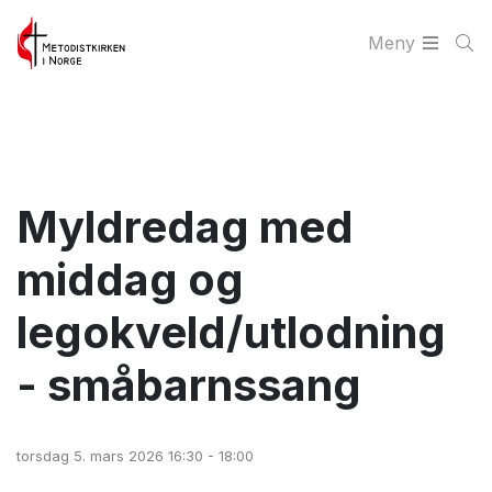
Meny
Myldredag med
middag og
legokveld/utlodning
- småbarnssang
torsdag 5. mars 2026 16:30 - 18:00