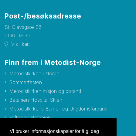
Post-/besøksadresse
St. Olavsgate 28
0166 OSLO
Vis i kart
Finn frem i Metodist-Norge
Metodistkirken i Norge
Sommerfesten
Metodistkirken misjon og bistand
Betanien Hospital Skien
Metodistkirkens Barne- og Ungdomsforbund
Stiftelsen Betanien
Stiftelsen Metodisthjemmet Bergen
Vi bruker informasjonskapsler for å gi deg