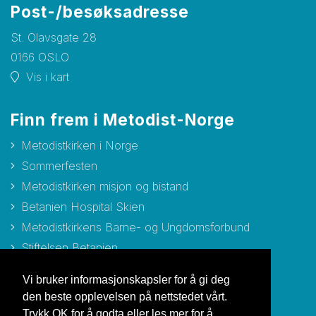
Post-/besøksadresse
St. Olavsgate 28
0166 OSLO
Vis i kart
Finn frem i Metodist-Norge
Metodistkirken i Norge
Sommerfesten
Metodistkirken misjon og bistand
Betanien Hospital Skien
Metodistkirkens Barne- og Ungdomsforbund
Stiftelsen Betanien
Stiftelsen Metodisthjemmet Bergen
Vi bruker informasjonskapsler for å gi deg
den beste opplevelsen på nettstedet vårt.
Trykk OK for å godta eller les mer for å