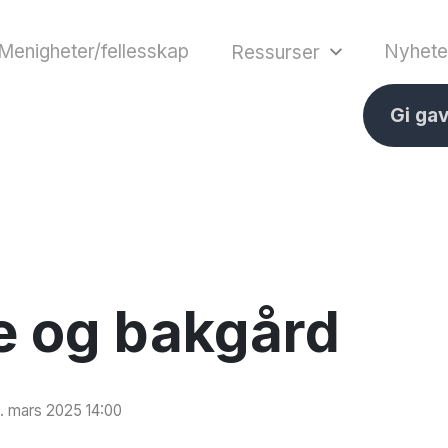
Menigheter/fellesskap
Nyhete
Ressurser
Gi ga
e og bakgård
. mars 2025 14:00