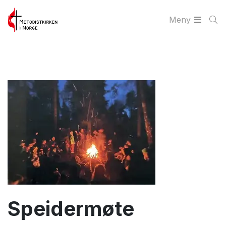
Meny
Speidermøte