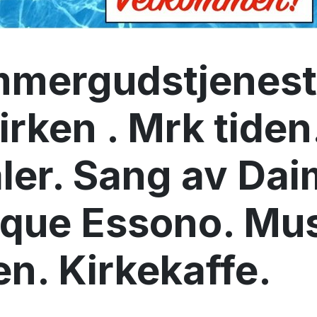
mmergudstjenest
rken . Mrk tiden.
ler. Sang av Da
que Essono. Mus
n. Kirkekaffe.