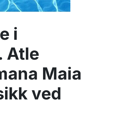
e i
 Atle
imana Maia
ikk ved