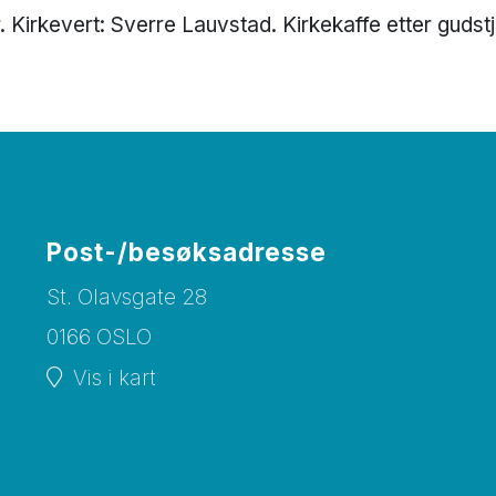
 Kirkevert: Sverre Lauvstad. Kirkekaffe etter gudst
Post-/besøksadresse
St. Olavsgate 28
0166 OSLO
Vis i kart