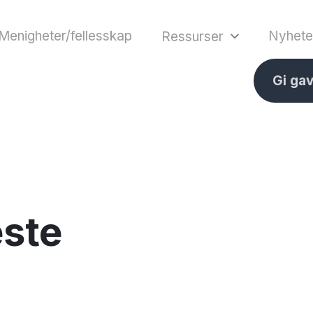
Menigheter/fellesskap
Nyhete
Ressurser
Gi ga
ste