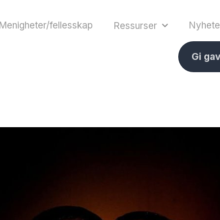
Menigheter/fellesskap
Nyhete
Ressurser
Gi ga