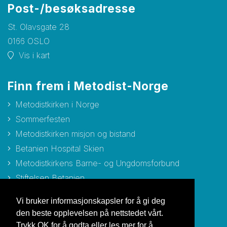
Post-/besøksadresse
St. Olavsgate 28
0166 OSLO
Vis i kart
Finn frem i Metodist-Norge
Metodistkirken i Norge
Sommerfesten
Metodistkirken misjon og bistand
Betanien Hospital Skien
Metodistkirkens Barne- og Ungdomsforbund
Stiftelsen Betanien
Stiftelsen Metodisthjemmet Bergen
Vi bruker informasjonskapsler for å gi deg
den beste opplevelsen på nettstedet vårt.
Trykk OK for å godta eller les mer for å