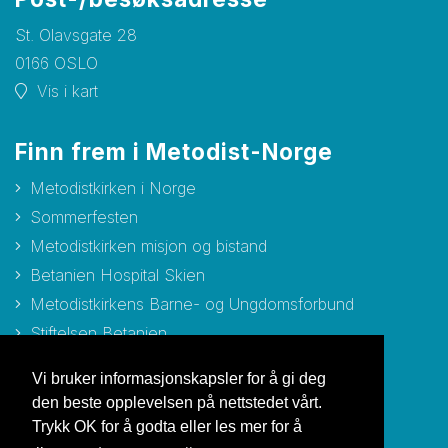
St. Olavsgate 28
0166 OSLO
Vis i kart
Finn frem i Metodist-Norge
Metodistkirken i Norge
Sommerfesten
Metodistkirken misjon og bistand
Betanien Hospital Skien
Metodistkirkens Barne- og Ungdomsforbund
Stiftelsen Betanien
Stiftelsen Metodisthjemmet Bergen
Vi bruker informasjonskapsler for å gi deg
den beste opplevelsen på nettstedet vårt.
Trykk OK for å godta eller les mer for å