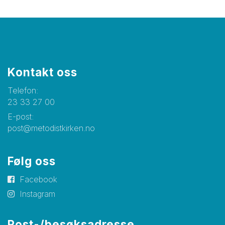
Kontakt oss
Telefon:
23 33 27 00
E-post:
post@metodistkirken.no
Følg oss
Facebook
Instagram
Post-/besøksadresse