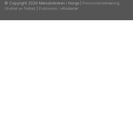
© Copyright 2026 Metodistkirken i Norge |
Personvernerklæring
Utviklet av Netlab
|
Publiseres i eRedaktør