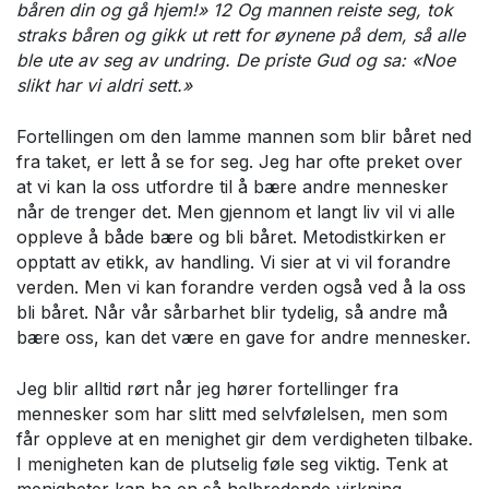
båren din og gå hjem!» 12 Og mannen reiste seg, tok
straks båren og gikk ut rett for øynene på dem, så alle
ble ute av seg av undring. De priste Gud og sa: «Noe
slikt har vi aldri sett.»
Fortellingen om den lamme mannen som blir båret ned
fra taket, er lett å se for seg. Jeg har ofte preket over
at vi kan la oss utfordre til å bære andre mennesker
når de trenger det. Men gjennom et langt liv vil vi alle
oppleve å både bære og bli båret. Metodistkirken er
opptatt av etikk, av handling. Vi sier at vi vil forandre
verden. Men vi kan forandre verden også ved å la oss
bli båret. Når vår sårbarhet blir tydelig, så andre må
bære oss, kan det være en gave for andre mennesker.
Jeg blir alltid rørt når jeg hører fortellinger fra
mennesker som har slitt med selvfølelsen, men som
får oppleve at en menighet gir dem verdigheten tilbake.
I menigheten kan de plutselig føle seg viktig. Tenk at