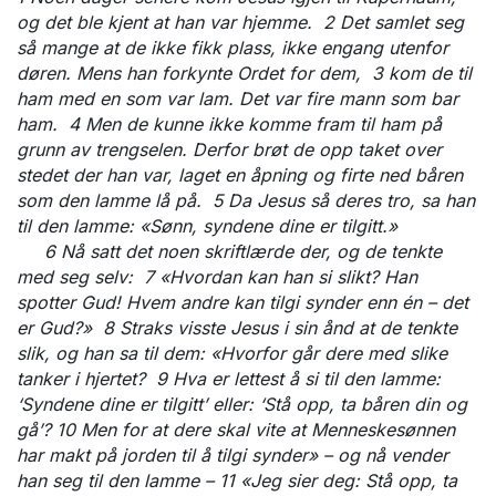
og det ble kjent at han var hjemme. 2 Det samlet seg
så mange at de ikke fikk plass, ikke engang utenfor
døren. Mens han forkynte Ordet for dem, 3 kom de til
ham med en som var lam. Det var fire mann som bar
ham. 4 Men de kunne ikke komme fram til ham på
grunn av trengselen. Derfor brøt de opp taket over
stedet der han var, laget en åpning og firte ned båren
som den lamme lå på. 5 Da Jesus så deres tro, sa han
til den lamme: «Sønn, syndene dine er tilgitt.»
6 Nå satt det noen skriftlærde der, og de tenkte
med seg selv: 7 «Hvordan kan han si slikt? Han
spotter Gud! Hvem andre kan tilgi synder enn én – det
er Gud?» 8 Straks visste Jesus i sin ånd at de tenkte
slik, og han sa til dem: «Hvorfor går dere med slike
tanker i hjertet? 9 Hva er lettest å si til den lamme:
‘Syndene dine er tilgitt’ eller: ‘Stå opp, ta båren din og
gå’? 10 Men for at dere skal vite at Menneskesønnen
har makt på jorden til å tilgi synder» – og nå vender
han seg til den lamme – 11 «Jeg sier deg: Stå opp, ta