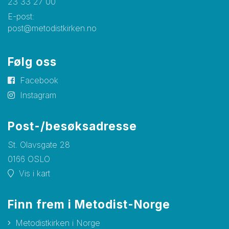
23 33 27 00
E-post:
post@metodistkirken.no
Følg oss
Facebook
Instagram
Post-/besøksadresse
St. Olavsgate 28
0166 OSLO
Vis i kart
Finn frem i Metodist-Norge
Metodistkirken i Norge