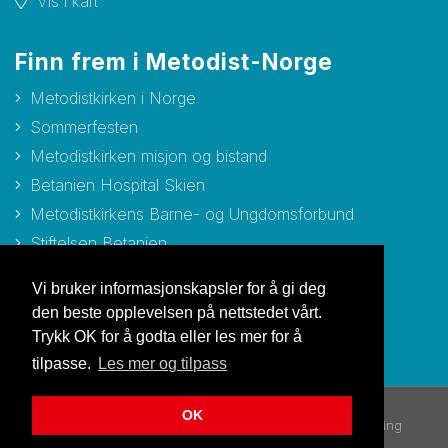
Vis i kart
Finn frem i Metodist-Norge
Metodistkirken i Norge
Sommerfesten
Metodistkirken misjon og bistand
Betanien Hospital Skien
Metodistkirkens Barne- og Ungdomsforbund
Stiftelsen Betanien
Stiftelsen Metodisthjemmet Bergen
Vi bruker informasjonskapsler for å gi deg
den beste opplevelsen på nettstedet vårt.
Trykk OK for å godta eller les mer for å
tilpasse.
Les mer og tilpass
OK
© Copyright 2026 Metodistkirken i Norge |
Personvernerklæring
Utviklet av Netlab
|
Publiseres i eRedaktør