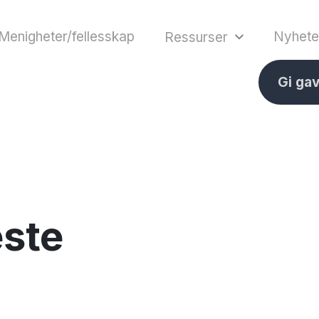
Menigheter/fellesskap
Nyhete
Ressurser
Gi ga
ste