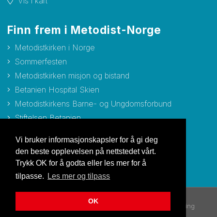
Vis i kart
Finn frem i Metodist-Norge
Metodistkirken i Norge
Sommerfesten
Metodistkirken misjon og bistand
Betanien Hospital Skien
Metodistkirkens Barne- og Ungdomsforbund
Stiftelsen Betanien
Stiftelsen Metodisthjemmet Bergen
Vi bruker informasjonskapsler for å gi deg
den beste opplevelsen på nettstedet vårt.
Trykk OK for å godta eller les mer for å
tilpasse.
Les mer og tilpass
OK
© Copyright 2026 Metodistkirken i Norge |
Personvernerklæring
Utviklet av Netlab
|
Publiseres i eRedaktør