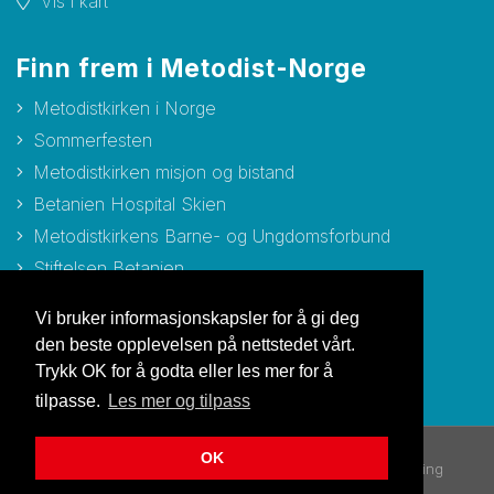
Vis i kart
Finn frem i Metodist-Norge
Metodistkirken i Norge
Sommerfesten
Metodistkirken misjon og bistand
Betanien Hospital Skien
Metodistkirkens Barne- og Ungdomsforbund
Stiftelsen Betanien
Stiftelsen Metodisthjemmet Bergen
Vi bruker informasjonskapsler for å gi deg
den beste opplevelsen på nettstedet vårt.
Trykk OK for å godta eller les mer for å
tilpasse.
Les mer og tilpass
OK
© Copyright 2026 Metodistkirken i Norge |
Personvernerklæring
Utviklet av Netlab
|
Publiseres i eRedaktør