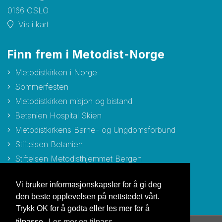
0166 OSLO
Vis i kart
Finn frem i Metodist-Norge
Metodistkirken i Norge
Sommerfesten
Metodistkirken misjon og bistand
Betanien Hospital Skien
Metodistkirkens Barne- og Ungdomsforbund
Stiftelsen Betanien
Stiftelsen Metodisthjemmet Bergen
Vi bruker informasjonskapsler for å gi deg
den beste opplevelsen på nettstedet vårt.
Trykk OK for å godta eller les mer for å
tilpasse.
Les mer og tilpass