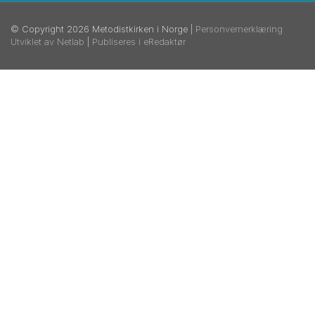
© Copyright 2026 Metodistkirken i Norge |
Personvernerklæring
Utviklet av Netlab
|
Publiseres i eRedaktør