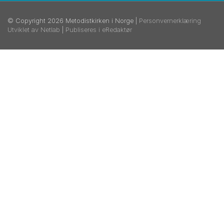
© Copyright 2026 Metodistkirken i Norge |
Personvernerklæring
Utviklet av Netlab
|
Publiseres i eRedaktør