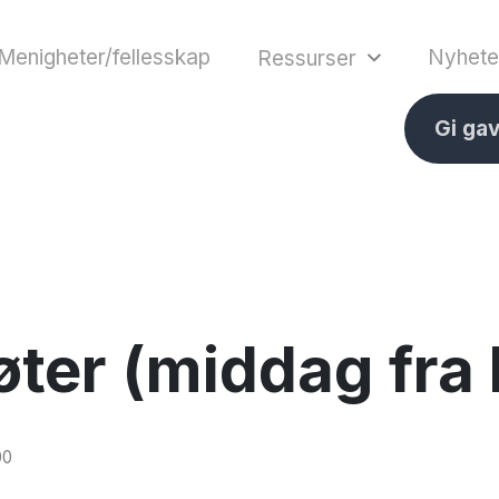
Menigheter/fellesskap
Nyhete
Ressurser
Gi ga
er (middag fra k
00