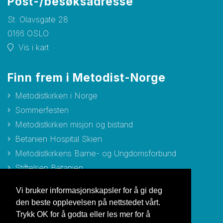
Post-/besøksadresse
St. Olavsgate 28
0166 OSLO
Vis i kart
Finn frem i Metodist-Norge
Metodistkirken i Norge
Sommerfesten
Metodistkirken misjon og bistand
Betanien Hospital Skien
Metodistkirkens Barne- og Ungdomsforbund
Stiftelsen Betanien
Stiftelsen Metodisthjemmet Bergen
Vi bruker informasjonskapsler for å gi deg
den beste opplevelsen på nettstedet vårt.
Trykk OK for å godta eller les mer for å