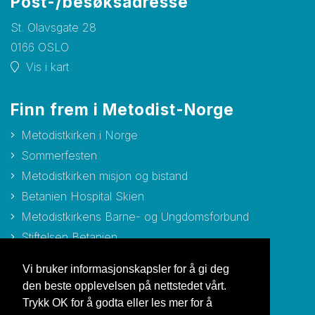
Post-/besøksadresse
St. Olavsgate 28
0166 OSLO
Vis i kart
Finn frem i Metodist-Norge
Metodistkirken i Norge
Sommerfesten
Metodistkirken misjon og bistand
Betanien Hospital Skien
Metodistkirkens Barne- og Ungdomsforbund
Stiftelsen Betanien
Stiftelsen Metodisthjemmet Bergen
Vi bruker informasjonskapsler for å gi deg
den beste opplevelsen på nettstedet vårt.
Trykk OK for å godta eller les mer for å