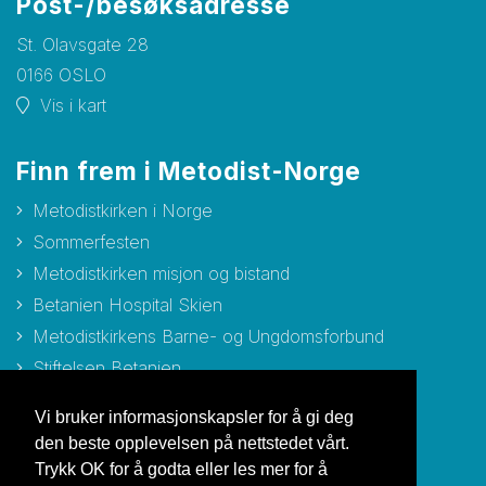
Post-/besøksadresse
St. Olavsgate 28
0166 OSLO
Vis i kart
Finn frem i Metodist-Norge
Metodistkirken i Norge
Sommerfesten
Metodistkirken misjon og bistand
Betanien Hospital Skien
Metodistkirkens Barne- og Ungdomsforbund
Stiftelsen Betanien
Stiftelsen Metodisthjemmet Bergen
Vi bruker informasjonskapsler for å gi deg
den beste opplevelsen på nettstedet vårt.
Trykk OK for å godta eller les mer for å