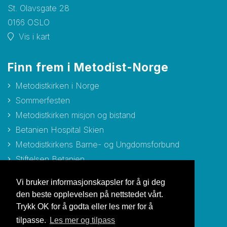
St. Olavsgate 28
0166 OSLO
Vis i kart
Finn frem i Metodist-Norge
Metodistkirken i Norge
Sommerfesten
Metodistkirken misjon og bistand
Betanien Hospital Skien
Metodistkirkens Barne- og Ungdomsforbund
Stiftelsen Betanien
Stiftelsen Metodisthjemmet Bergen
Vi bruker informasjonskapsler for å gi deg
den beste opplevelsen på nettstedet vårt.
Trykk OK for å godta eller les mer for å
tilpasse.
Les mer og tilpass