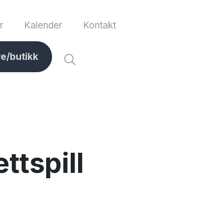
r
Kalender
Kontakt
ve/butikk
ttspill