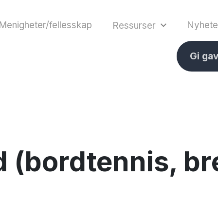
Menigheter/fellesskap
Nyhete
Ressurser
Gi ga
d (bordtennis, bre