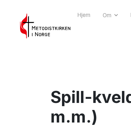
Hjem
Om
Spill-kvel
m.m.)