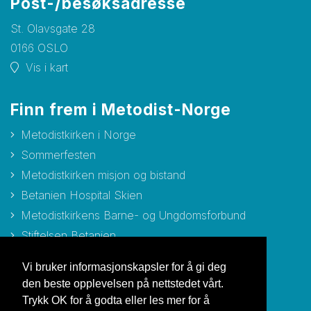
Post-/besøksadresse
St. Olavsgate 28
0166 OSLO
Vis i kart
Finn frem i Metodist-Norge
Metodistkirken i Norge
Sommerfesten
Metodistkirken misjon og bistand
Betanien Hospital Skien
Metodistkirkens Barne- og Ungdomsforbund
Stiftelsen Betanien
Stiftelsen Metodisthjemmet Bergen
Vi bruker informasjonskapsler for å gi deg
den beste opplevelsen på nettstedet vårt.
Trykk OK for å godta eller les mer for å