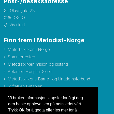
Post-/besøksadresse
St. Olavsgate 28
0166 OSLO
Vis i kart
Finn frem i Metodist-Norge
Metodistkirken i Norge
Sommerfesten
Metodistkirken misjon og bistand
Betanien Hospital Skien
Metodistkirkens Barne- og Ungdomsforbund
Stiftelsen Betanien
Stiftelsen Metodisthjemmet Bergen
Vi bruker informasjonskapsler for å gi deg
den beste opplevelsen på nettstedet vårt.
Trykk OK for å godta eller les mer for å