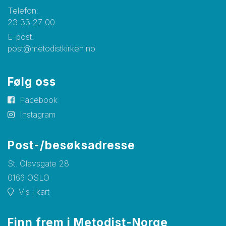
Telefon:
23 33 27 00
E-post:
post@metodistkirken.no
Følg oss
Facebook
Instagram
Post-/besøksadresse
St. Olavsgate 28
0166 OSLO
Vis i kart
Finn frem i Metodist-Norge