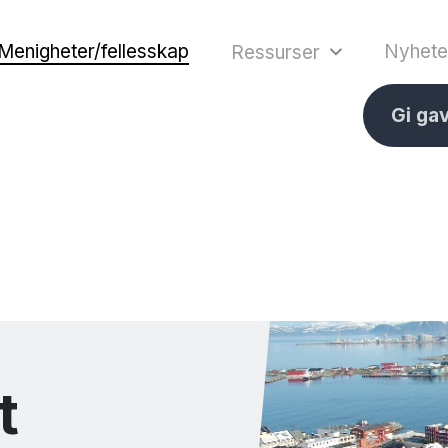
Menigheter/fellesskap
Nyhete
Ressurser
Gi ga
t