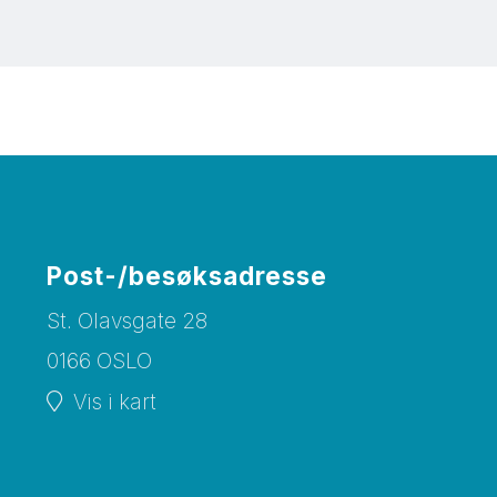
Post-/besøksadresse
St. Olavsgate 28
0166 OSLO
Vis i kart