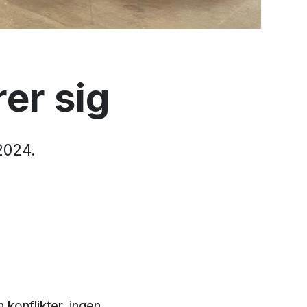
er sig
2024.
 konflikter, ingen