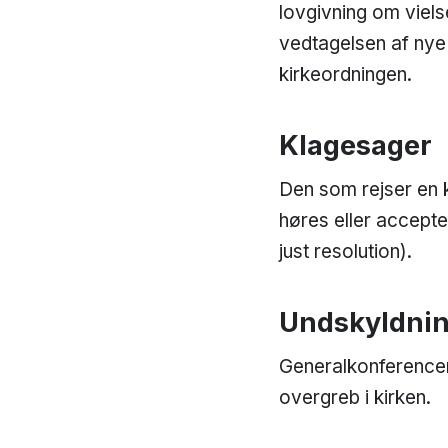
lovgivning om viels
vedtagelsen af nye 
kirkeordningen.
Klagesager
Den som rejser en 
høres eller accept
just resolution).
Undskyldning
Generalkonferencen 
overgreb i kirken.