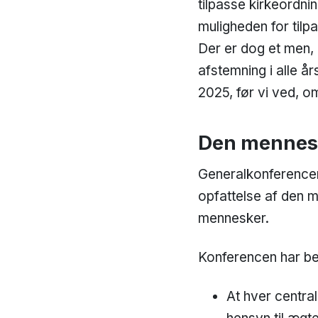
tilpasse kirkeordni
muligheden for tilpa
Der er dog et men, 
afstemning i alle å
2025, før vi ved, o
Den mennesk
Generalkonferencen 
opfattelse af den m
mennesker.
Konferencen har bes
At hver centra