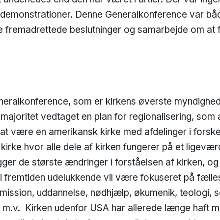
demonstrationer. Denne Generalkonference var både v
ge fremadrettede beslutninger og samarbejde om at f
neralkonference, som er kirkens øverste myndighe
 majoritet vedtaget en plan for regionalisering, som
at være en amerikansk kirke med afdelinger i forske
l kirke hvor alle dele af kirken fungerer på et ligeværd
ger de største ændringer i forståelsen af kirken, og 
 fremtiden udelukkende vil være fokuseret på fælle
 mission, uddannelse, nødhjælp, økumenik, teologi, s
 m.v. Kirken udenfor USA har allerede længe haft mu