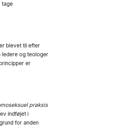
g tage
 blevet til efter
m ledere og teologer
principper er
homoseksuel praksis
lev indføjet i
grund for anden