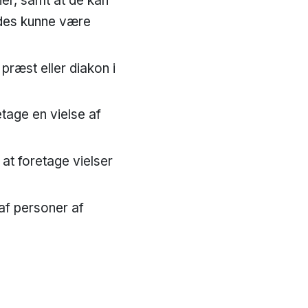
ner, samt at de kan
edes kunne være
 præst eller diakon i
etage en vielse af
at foretage vielser
 af personer af