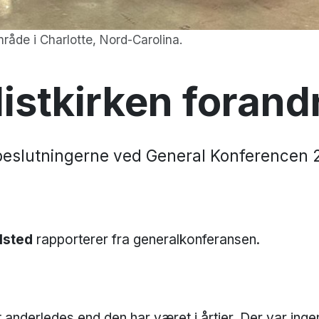
råde i Charlotte, Nord-Carolina.
stkirken forandr
beslutningerne ved General Konferencen 
lsted
rapporterer fra generalkonferansen.
 anderledes end den har været i årtier. Der var ingen