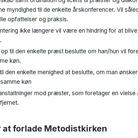
eskab samt ordination og licens til præster og diako
 myndighed til de enkelte årskonferencer. Vil sål
elle opfattelser og praksis.
ntering ikke længere vil være en hindring for at blive
.
 op til den enkelte præst beslutte om han/hun vil for
ame køn.
til den enkelte menighed at beslutte, om man ønsker 
f samme køn
oranstaltninger mod præster, som foretager en vielse
jernet.
 at forlade Metodistkirken