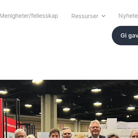
Menigheter/fellesskap
Nyhete
Ressurser
Gi ga