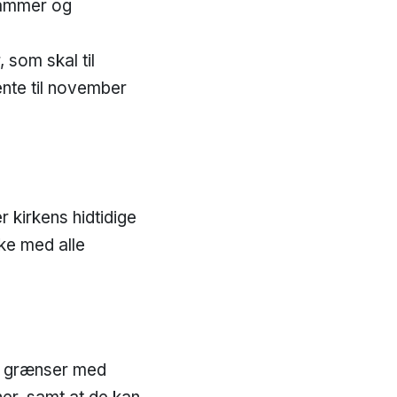
 rammer og
 som skal til
ente til november
 kirkens hidtidige
ke med alle
og grænser med