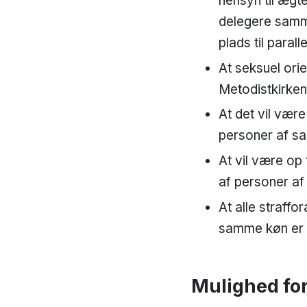
hensyn til ægt
delegere samme
plads til parall
At seksuel orie
Metodistkirken
At det vil være
personer af s
At vil være op 
af personer a
At alle straff
samme køn er f
Mulighed for