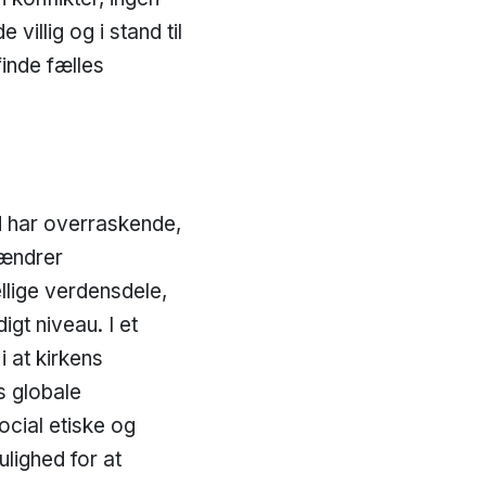
illig og i stand til
inde fælles
d har overraskende,
 ændrer
llige verdensdele,
igt niveau. I et
i at kirkens
s globale
ocial etiske og
lighed for at