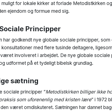
 muligt for lokale kirker at forlade Metodistkirken o
den ejendom og formue med sig.
Sociale Principper
har godkendt nye globale sociale principper, som er
konsultationer med flere tusinde deltagere, ligeso
 været involveret i arbejdet. De nye globale sociale 
 og udformet på et tydeligt bibelsk grundlag.
ige sætning
e sociale principper ”
Metodistkirken billiger ikke 
praksis som uforenenlig med kristen lære
” i 1972 b
r den været omdiskuteret. Sætningen har dannet bag