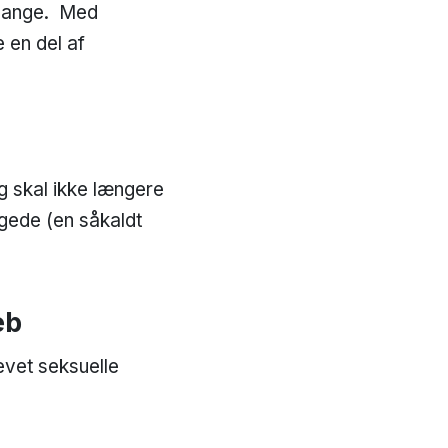
å mange. Med
 en del af
g skal ikke længere
gede (en såkaldt
eb
evet seksuelle