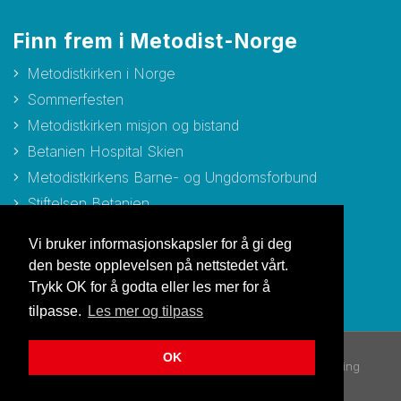
Finn frem i Metodist-Norge
Metodistkirken i Norge
Sommerfesten
Metodistkirken misjon og bistand
Betanien Hospital Skien
Metodistkirkens Barne- og Ungdomsforbund
Stiftelsen Betanien
Stiftelsen Metodisthjemmet Bergen
Vi bruker informasjonskapsler for å gi deg
den beste opplevelsen på nettstedet vårt.
Trykk OK for å godta eller les mer for å
tilpasse.
Les mer og tilpass
OK
© Copyright 2026 Metodistkirken i Norge |
Personvernerklæring
Utviklet av Netlab
|
Publiseres i eRedaktør