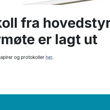
oll fra hovedsty
møte er lagt ut
papirer og protokoller
her
.