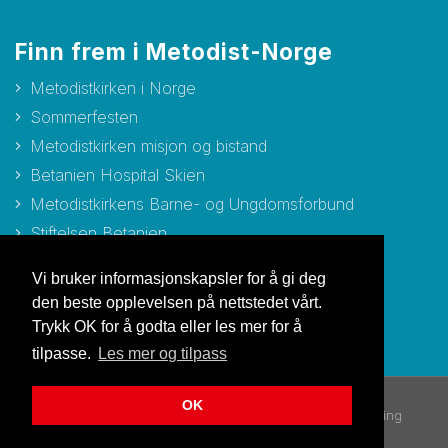
Finn frem i Metodist-Norge
Metodistkirken i Norge
Sommerfesten
Metodistkirken misjon og bistand
Betanien Hospital Skien
Metodistkirkens Barne- og Ungdomsforbund
Stiftelsen Betanien
Stiftelsen Metodisthjemmet Bergen
Vi bruker informasjonskapsler for å gi deg
den beste opplevelsen på nettstedet vårt.
Trykk OK for å godta eller les mer for å
tilpasse.
Les mer og tilpass
OK
© Copyright 2026 Metodistkirken i Norge |
Personvernerklæring
Utviklet av Netlab
|
Publiseres i eRedaktør