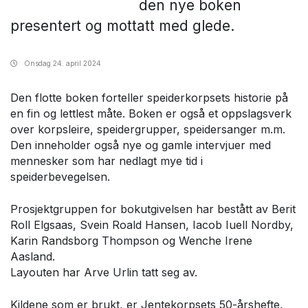
den nye boken
presentert og mottatt med glede.
Onsdag
24. april 2024
Den flotte boken forteller speiderkorpsets historie på
en fin og lettlest måte. Boken er også et oppslagsverk
over korpsleire, speidergrupper, speidersanger m.m.
Den inneholder også nye og gamle intervjuer med
mennesker som har nedlagt mye tid i
speiderbevegelsen.
Prosjektgruppen for bokutgivelsen har bestått av Berit
Roll Elgsaas, Svein Roald Hansen, Iacob Iuell Nordby,
Karin Randsborg Thompson og Wenche Irene
Aasland.
Layouten har Arve Urlin tatt seg av.
Kildene som er brukt, er Jentekorpsets 50-årshefte,