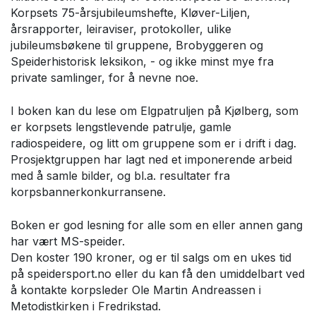
Korpsets 75-årsjubileumshefte, Kløver-Liljen,
årsrapporter, leiraviser, protokoller, ulike
jubileumsbøkene til gruppene, Brobyggeren og
Speiderhistorisk leksikon, - og ikke minst mye fra
private samlinger, for å nevne noe.
I boken kan du lese om Elgpatruljen på Kjølberg, som
er korpsets lengstlevende patrulje, gamle
radiospeidere, og litt om gruppene som er i drift i dag.
Prosjektgruppen har lagt ned et imponerende arbeid
med å samle bilder, og bl.a. resultater fra
korpsbannerkonkurransene.
Boken er god lesning for alle som en eller annen gang
har vært MS-speider.
Den koster 190 kroner, og er til salgs om en ukes tid
på speidersport.no eller du kan få den umiddelbart ved
å kontakte korpsleder Ole Martin Andreassen i
Metodistkirken i Fredrikstad.