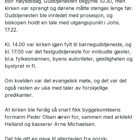
stor høytidsdag. Gudstjenesten begynte 10.30, men
kirken var sprengt og dørene måtte stenges lenge før.
Gudstjenesten ble innledet med prosesjon, og
biskopen holdt en tale med utgangspunkt i Johs.
17.22.
Kl. 14.00 var kirken igjen fylt til barnegudstjeneste, og
kl. 17.00 var det festgudstjeneste for innbudte gjester,
bl.a. fylkesmannen, byens autoriteter, geistligheten og
bystyret m fl.
Om kvelden var det evangelisk møte, og det var det
også resten av uka med taler av forskjellige
predikanter.
At kirken ble ferdig så snart fikk byggekomiteens
formann Peder Olsen æren for, sammen med arkitekt
Helland og kasserer Arne Michaelsen.
Det ble gitt en gave til altertavlen fra norsk-