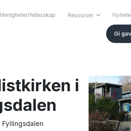
Menigheter/fellesskap
Nyhete
Ressurser
Gi ga
stkirken i
gsdalen
i Fyllingsdalen