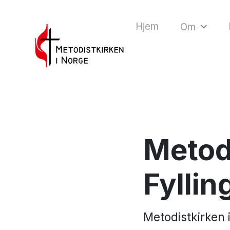
Hjem
Om
Metodi
Fyllin
Metodistkirken 