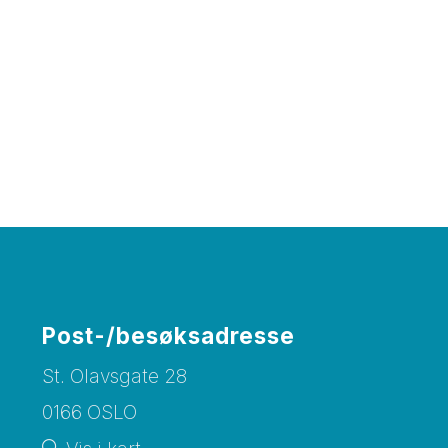
Post-/besøksadresse
St. Olavsgate 28
0166 OSLO