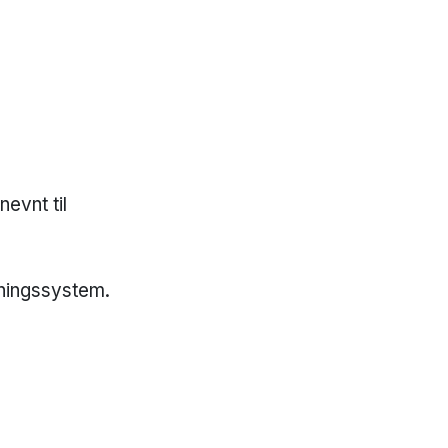
tnevnt til
vningssystem.