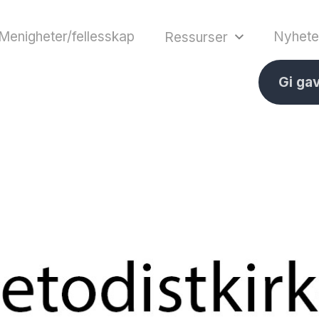
Menigheter/fellesskap
Nyhete
Ressurser
Gi ga