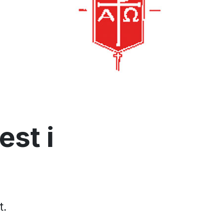
est i
t.