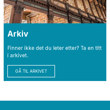
Arkiv
Finner ikke det du leter etter? Ta en titt
i arkivet.
GÅ TIL ARKIVET